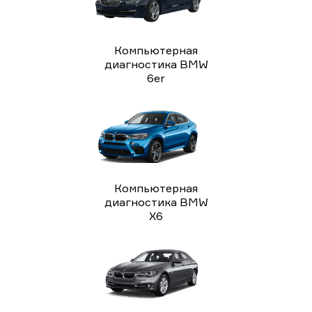
различных систем и компонентов.
Анализ сведений и символов ошибок: Полученные
данные и знаки ошибок проанализированы
экспертами для выявления причины проблемы.
Компьютерная
Диагностика и решение: С учетом результатов
диагностика BMW
анализа, профессионалы проводят дальнейшую
6er
диагностику и обязательные ремонтные работы для
устранения выявленных проблем.
Тестирование и контроль: После выполнения
компьютерной диагностики, специалисты проводят
испытания работу автомобиля, чтобы убедиться в
эффективности и качественности выполненных работ.
Не откладывайте компьютерную диагностику автомобиля.
Компьютерная
Обратитесь в наш автосервис "Центр Правильного
диагностика BMW
Обслуживания" в Екатеринбурге, чтобы наши опытные
X6
специалисты выполнили качественную компьютерную
диагностику вашего автомобиля. Мы применяем
современное оборудование и гарантируем безопасные
результаты.