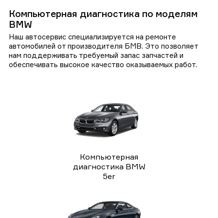
При проведении периодического технического
Компьютерная диагностика по моделям
обслуживания: Компьютерная диагностика должна
быть неотъемлемой частью систематического
BMW
технического обслуживания автомобиля, чтобы
Наш автосервис специализируется на ремонте
определить скрытые проблемы и избежать серьезные
автомобилей от производителя БМВ. Это позволяет
аварии.
нам поддерживать требуемый запас запчастей и
При покупке вторичного автомобиля: Перед
обеспечивать высокое качество оказываемых работ.
приобретением вторичного автомобиля
рекомендуется выполнить компьютерную диагностику,
чтобы убедиться в его эксплуатационном состоянии и
избежать непредсказуемые проблемы в будущем.
При неотложности проверки специфической системы:
Если у вас имеются подозрения или затруднения с
конкретной системой автомобиля, компьютерная
диагностика позволит аккуратно установить корень
неисправности.
Как выполняется компьютерная
Компьютерная
диагностика BMW
диагностика BMW
5er
Подключение к тестовому сканеру: Профессионалы
автосервиса "Центр Правильного Обслуживания"
присоединяют автомобиль к диагностическому
сканеру, который чтит информацию о состоянии