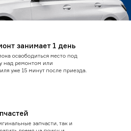
монт занимает 1 день
пока освободиться место под
у над ремонтом или
ля уже 15 минут после приезда.
пчастей
игинальные запчасти, так и
ратить время на поиск и