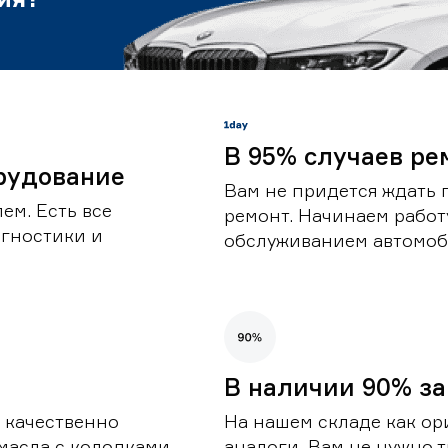
В 95% случаев ре
рудование
Вам не придется ждать 
ем. Есть все
ремонт. Начинаем работ
гностики и
обслуживанием автомоби
В наличии 90% за
 качественно
На нашем складе как ор
масла с колодками,
аналоги. Вам не нужно т