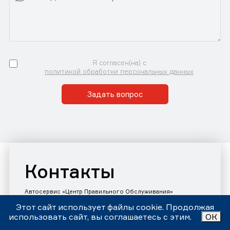
Я согласен(на) с
политикой обработки персональных данных
Задать вопрос
Контакты
Автосервис «Центр Правильного Обслуживания»
Принимаем звонки и заявки с 9:00 до 21:00 Ежедневно
Этот сайт использует файлы cookie. Продолжая
Номер телефона:
+7 (343)302-17-80
использовать сайт, вы соглашаетесь с этим.
ОК