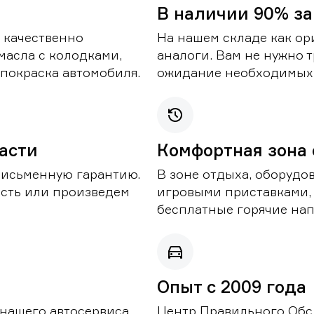
В наличии 90% за
 качественно
На нашем складе как ор
масла с колодками,
аналоги. Вам не нужно т
покраска автомобиля.
ожидание необходимых 
части
Комфортная зона
письменную гарантию.
В зоне отдыха, оборудо
асть или произведем
игровыми приставками,
бесплатные горячие нап
Опыт с 2009 года
 нашего автосервиса
Центр Правильного Обс