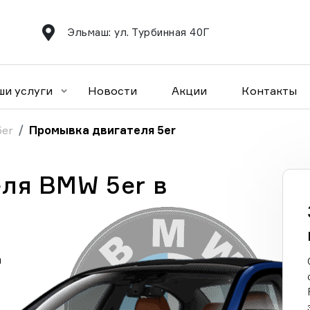
Эльмаш: ул. Турбинная 40Г
ши услуги
Новости
Акции
Контакты
5er
Промывка двигателя 5er
ля BMW 5er в
а