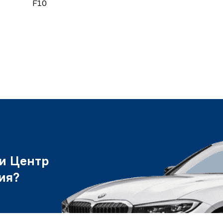
F10
и Центр
ия?