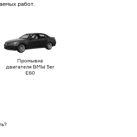
аемых работ.
Промывка
двигателя BMW 5er
E60
ль?