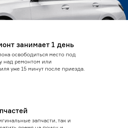
монт занимает 1 день
пока освободиться место под
у над ремонтом или
ля уже 15 минут после приезда.
пчастей
игинальные запчасти, так и
ратить время на поиск и