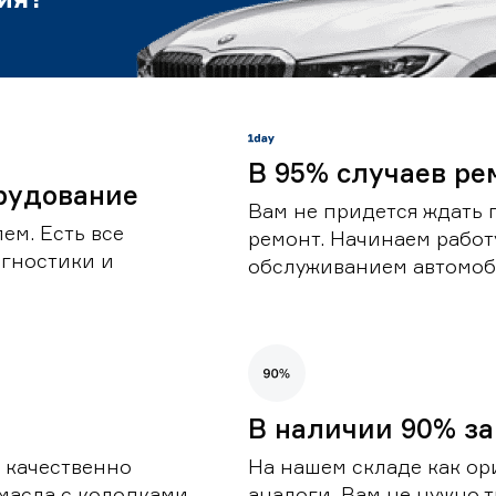
В 95% случаев ре
рудование
Вам не придется ждать 
ем. Есть все
ремонт. Начинаем работ
гностики и
обслуживанием автомоби
В наличии 90% за
 качественно
На нашем складе как ор
масла с колодками,
аналоги. Вам не нужно т