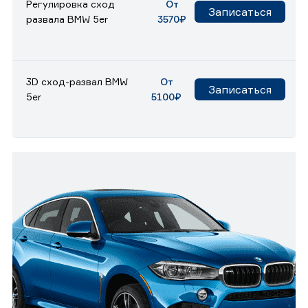
Регулировка сход
От
Записаться
развала BMW 5er
3570₽
3D сход-развал BMW
От
Записаться
5er
5100₽