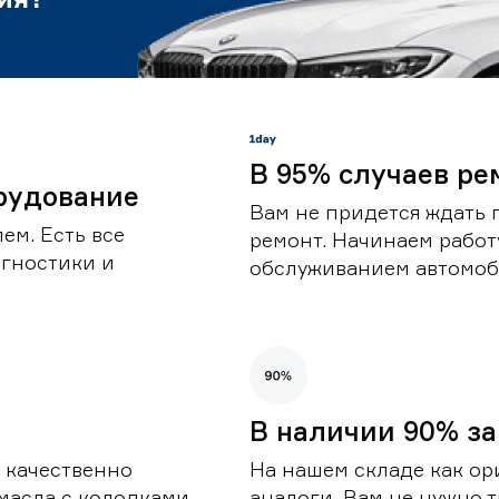
В 95% случаев ре
рудование
Вам не придется ждать 
ем. Есть все
ремонт. Начинаем работ
гностики и
обслуживанием автомоби
В наличии 90% за
 качественно
На нашем складе как ор
масла с колодками,
аналоги. Вам не нужно т