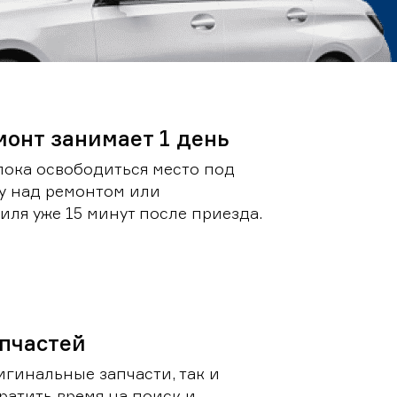
монт занимает 1 день
пока освободиться место под
у над ремонтом или
ля уже 15 минут после приезда.
пчастей
игинальные запчасти, так и
ратить время на поиск и