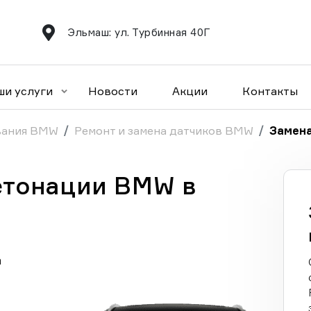
Эльмаш: ул. Турбинная 40Г
ши услуги
Новости
Акции
Контакты
вания BMW
Ремонт и замена датчиков BMW
Замена
етонации BMW в
а