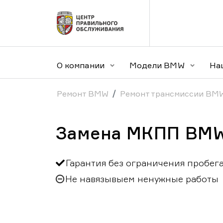
О компании
Модели BMW
На
Ремонт BMW
Ремонт трансмиссии BM
Замена МКПП BMW
Гарантия без ограничения пробег
Не навязывыем ненужные работы