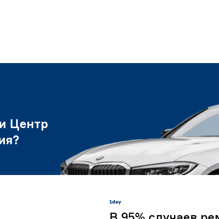
и Центр
ия?
В 95% случаев ре