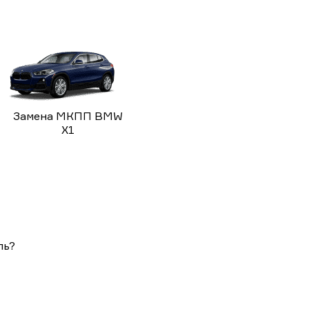
Замена МКПП BMW
X1
ль?