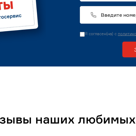
Я согласен(на) с
политико
тзывы наших любимых