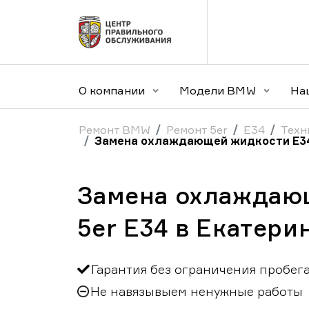
О компании
Модели BMW
На
Ремонт BMW
Ремонт 5er
E34
Техн
Замена охлаждающей жидкости E3
Замена охлаждаю
5er E34 в Екатери
Гарантия без ограничения пробег
Не навязывыем ненужные работы