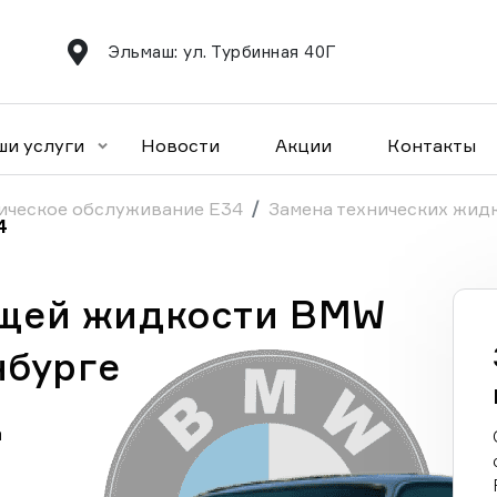
Эльмаш: ул. Турбинная 40Г
ши услуги
Новости
Акции
Контакты
ическое обслуживание E34
Замена технических жид
4
щей жидкости BMW
нбурге
а