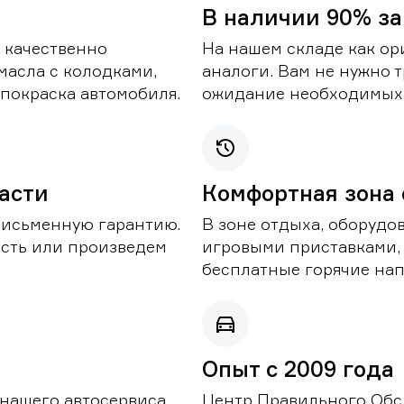
В наличии 90% за
 качественно
На нашем складе как ор
масла с колодками,
аналоги. Вам не нужно т
покраска автомобиля.
ожидание необходимых 
части
Комфортная зона
письменную гарантию.
В зоне отдыха, оборудо
асть или произведем
игровыми приставками,
бесплатные горячие нап
Опыт с 2009 года
 нашего автосервиса
Центр Правильного Обс