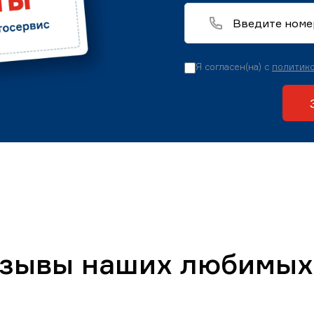
Я согласен(на) с
политико
тзывы наших любимых