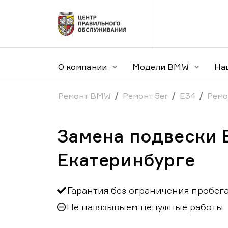
О компании
Модели BMW
На
Ремонт BMW
Ремонт 5er
E34
Ремо
Замена подвески 
Екатеринбурге
Гарантия без ограничения пробег
Не навязывыем ненужные работы