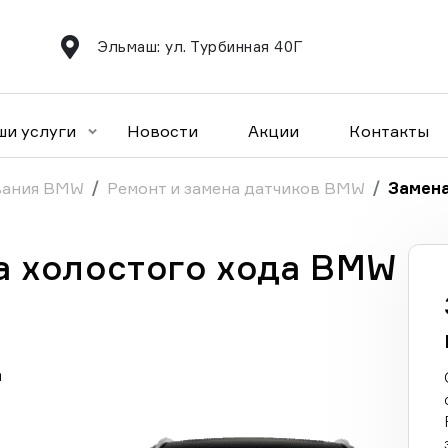
Эльмаш: ул. Турбинная 40Г
ши услуги
Новости
Акции
Контакты
вания BMW
Ремонт и замена датчиков BMW
Замена
а холостого хода BMW
а