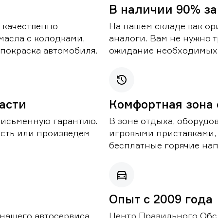
В наличии 90% за
 качественно
На нашем складе как ор
масла с колодками,
аналоги. Вам не нужно т
покраска автомобиля.
ожидание необходимых 
части
Комфортная зона
письменную гарантию.
В зоне отдыха, оборудо
асть или произведем
игровыми приставками,
бесплатные горячие нап
Опыт с 2009 года
 нашего автосервиса
Центр Правильного Обс