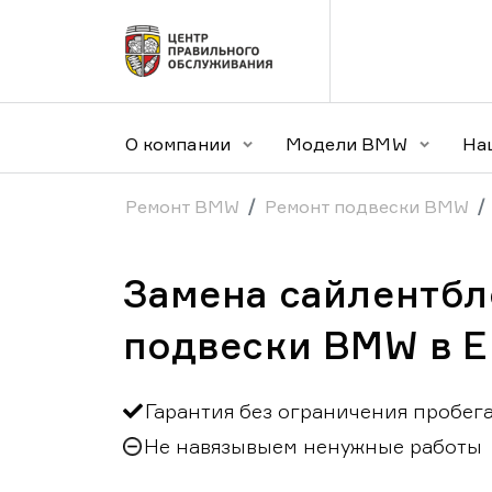
О компании
Модели BMW
На
Ремонт BMW
Ремонт подвески BMW
Замена сайлентбл
подвески BMW в Е
Гарантия без ограничения пробег
Не навязывыем ненужные работы