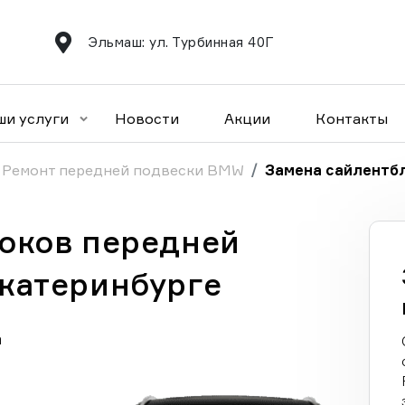
Эльмаш: ул. Турбинная 40Г
ши услуги
Новости
Акции
Контакты
Ремонт передней подвески BMW
Замена сайлентб
оков передней
катеринбурге
а