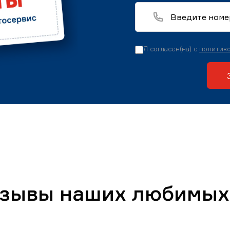
Я согласен(на) с
политико
тзывы наших любимых