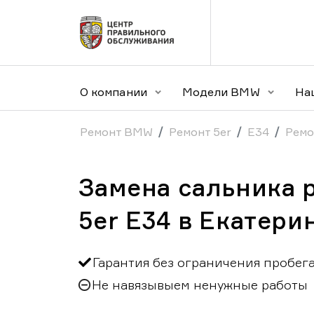
О компании
Модели BMW
На
Ремонт BMW
Ремонт 5er
E34
Ремо
Замена сальника 
5er E34 в Екатери
Гарантия без ограничения пробег
Не навязывыем ненужные работы