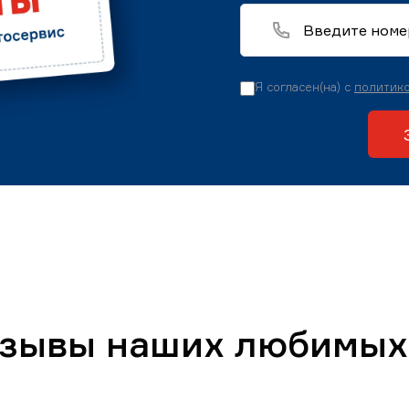
Я согласен(на) с
политико
тзывы наших любимых