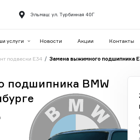
Эльмаш: ул. Турбинная 40Г
ши услуги
Новости
Акции
Контакты
нт подвески E34
Замена выжимного подшипника E
о подшипника BMW
нбурге
а