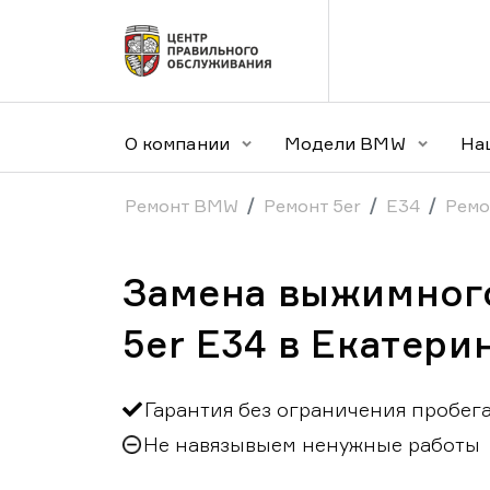
О компании
Модели BMW
На
Ремонт BMW
Ремонт 5er
E34
Ремо
Замена выжимног
5er E34 в Екатери
Гарантия без ограничения пробег
Не навязывыем ненужные работы