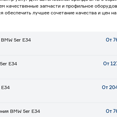
ем качественные запчасти и профильное оборудо
я обеспечить лучшее сочетание качества и цен на
 BMW 5er E34
От 7
5er E34
От 12
 E34
От 20
ения BMW 5er E34
От 7