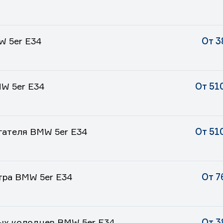
W 5er E34
От 3
W 5er E34
От 51
гателя BMW 5er E34
От 51
тра BMW 5er E34
От 7
ых колодцев BMW 5er E34
От 3